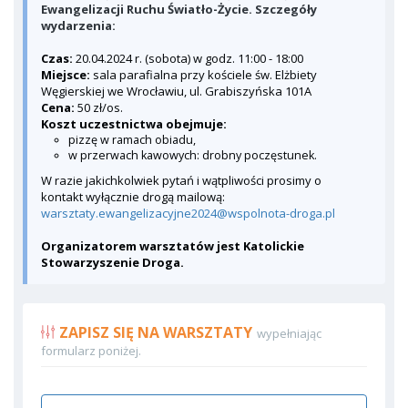
Ewangelizacji Ruchu Światło-Życie. Szczegóły
wydarzenia:
Czas:
20.04.2024 r. (sobota) w godz. 11:00 - 18:00
Miejsce:
sala parafialna przy kościele św. Elżbiety
Węgierskiej we Wrocławiu, ul. Grabiszyńska 101A
Cena:
50 zł/os.
Koszt uczestnictwa obejmuje:
pizzę w ramach obiadu,
w przerwach kawowych: drobny poczęstunek.
W razie jakichkolwiek pytań i wątpliwości prosimy o
kontakt wyłącznie drogą mailową:
warsztaty.ewangelizacyjne2024@wspolnota-droga.pl
Organizatorem warsztatów jest Katolickie
Stowarzyszenie Droga.
ZAPISZ SIĘ NA WARSZTATY
wypełniając
formularz poniżej.